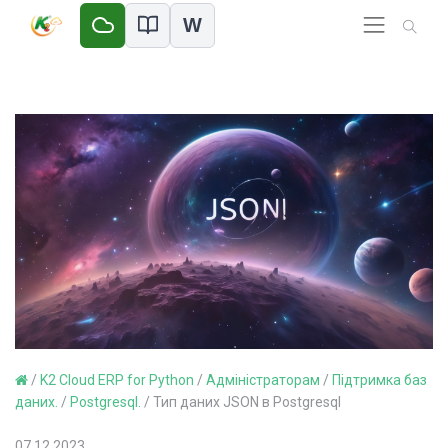
W
/
K2 Cloud ERP for Python
/
Адміністраторам
/
Підтримка баз
даних.
/
Postgresql.
/
Тип даних JSON в Postgresql
07.12.2023