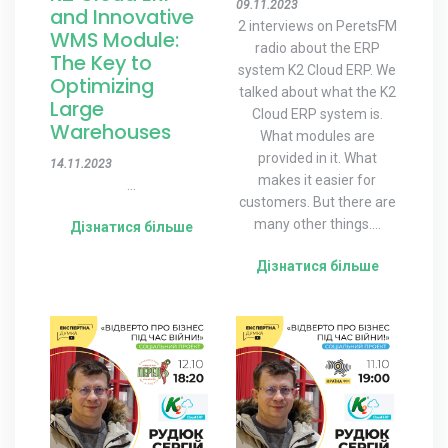
09.11.2023
and Innovative
2 interviews on PeretsFM
WMS Module:
radio about the ERP
The Key to
system K2 Cloud ERP. We
Optimizing
talked about what the K2
Large
Cloud ERP system is.
Warehouses
What modules are
provided in it. What
14.11.2023
makes it easier for
...
customers. But there are
many other things....
Дізнатися більше
Дізнатися більше