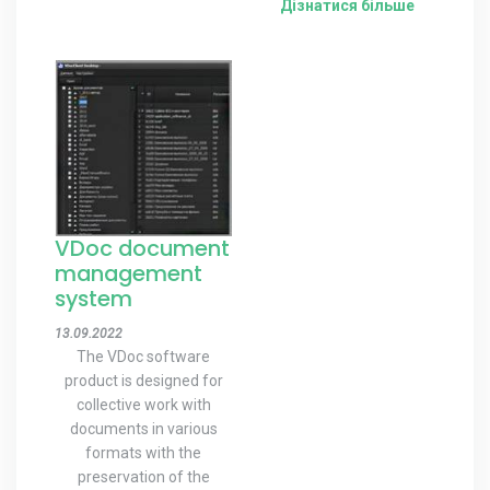
Дізнатися більше
VDoc document
management
system
13.09.2022
The VDoc software
product is designed for
collective work with
documents in various
formats with the
preservation of the