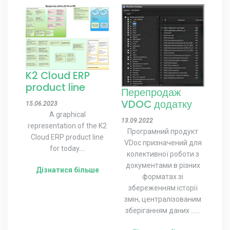
K2 Cloud ERP
product line
Перепродаж
VDOC додатку
15.06.2023
A graphical
13.09.2022
representation of the K2
Програмний продукт
Cloud ERP product line
VDoc призначений для
for today....
колективної роботи з
документами в різних
Дізнатися більше
форматах зі
збереженням історії
змін, централізованим
зберіганням даних ......