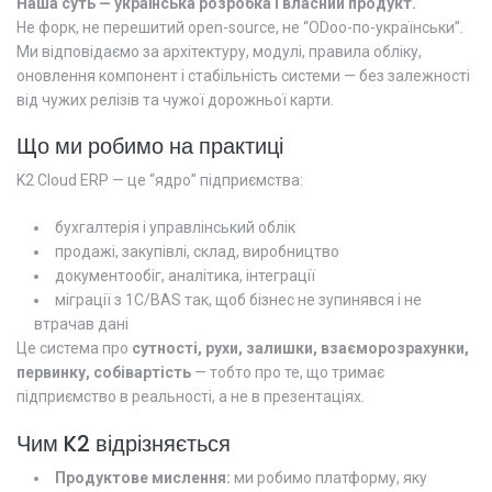
Наша суть — українська розробка і власний продукт.
Не форк, не перешитий open-source, не “ODoo-по-українськи”.
Ми відповідаємо за архітектуру, модулі, правила обліку,
оновлення компонент і стабільність системи — без залежності
від чужих релізів та чужої дорожньої карти.
Що ми робимо на практиці
K2 Cloud ERP — це “ядро” підприємства:
бухгалтерія і управлінський облік
продажі, закупівлі, склад, виробництво
документообіг, аналітика, інтеграції
міграції з 1C/BAS так, щоб бізнес не зупинявся і не
втрачав дані
Це система про
сутності, рухи, залишки, взаєморозрахунки,
первинку, собівартість
— тобто про те, що тримає
підприємство в реальності, а не в презентаціях.
Чим K2 відрізняється
Продуктове мислення:
ми робимо платформу, яку