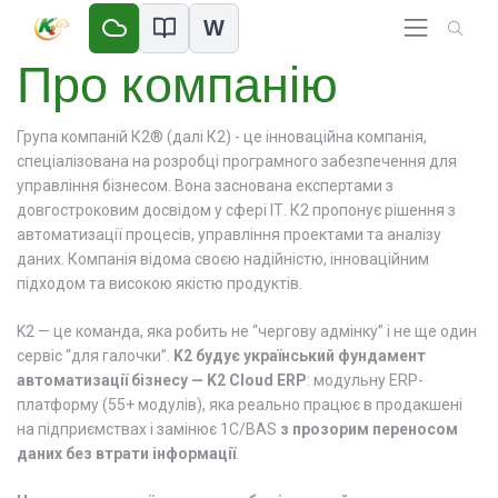
W
Про компанію
Група компаній К2® (далі К2) - це інноваційна компанія,
спеціалізована на розробці програмного забезпечення для
управління бізнесом. Вона заснована експертами з
довгостроковим досвідом у сфері ІТ. К2 пропонує рішення з
автоматизації процесів, управління проектами та аналізу
даних. Компанія відома своєю надійністю, інноваційним
підходом та високою якістю продуктів.
K2 — це команда, яка робить не “чергову адмінку” і не ще один
сервіс “для галочки”.
K2 будує український фундамент
автоматизації бізнесу — K2 Cloud ERP
: модульну ERP-
платформу (55+ модулів), яка реально працює в продакшені
на підприємствах і замінює 1C/BAS
з прозорим переносом
даних без втрати інформації
.