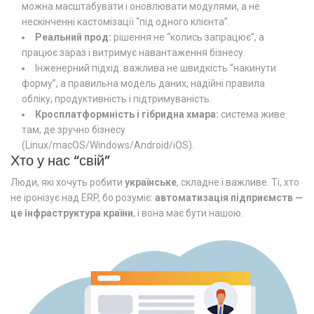
можна масштабувати і оновлювати модулями, а не
нескінченні кастомізації “під одного клієнта”.
Реальний прод:
рішення не “колись запрацює”, а
працює зараз і витримує навантаження бізнесу.
Інженерний підхід: важлива не швидкість “накинути
форму”, а правильна модель даних, надійні правила
обліку, продуктивність і підтримуваність.
Кросплатформність і гібридна хмара:
система живе
там, де зручно бізнесу
(Linux/macOS/Windows/Android/iOS).
Хто у нас “свій”
Люди, які хочуть робити
українське
, складне і важливе. Ті, хто
не іронізує над ERP, бо розуміє:
автоматизація підприємств —
це інфраструктура країни
, і вона має бути нашою.