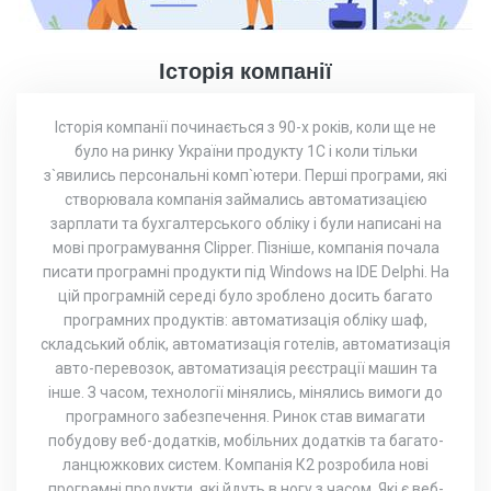
Історія компанії
Історія компанії починається з 90-х років, коли ще не
було на ринку України продукту 1С і коли тільки
з`явились персональні комп`ютери. Перші програми, які
створювала компанія займались автоматизацією
зарплати та бухгалтерського обліку і були написані на
мові програмування Clipper. Пізніше, компанія почала
писати програмні продукти під Windows на IDE Delphi. На
цій програмній середі було зроблено досить багато
програмних продуктів: автоматизація обліку шаф,
складський облік, автоматизація готелів, автоматизація
авто-перевозок, автоматизація реєстрації машин та
інше. З часом, технології мінялись, мінялись вимоги до
програмного забезпечення. Ринок став вимагати
побудову веб-додатків, мобільних додатків та багато-
ланцюжкових систем. Компанія К2 розробила нові
програмні продукти, які йдуть в ногу з часом. Які є веб-