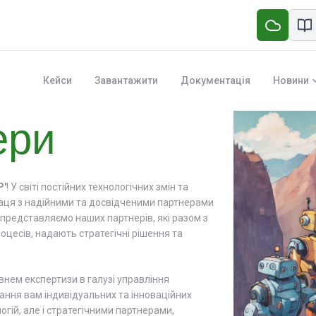
Кейси
Завантажити
Документація
Новини
ери
P'
! У світі постійних технологічних змін та
раця з надійними та досвідченими партнерами
 представляємо наших партнерів, які разом з
цесів, надають стратегічні рішення та
внем експертизи в галузі управління
ання вам індивідуальних та інноваційних
гій, але і стратегічними партнерами,