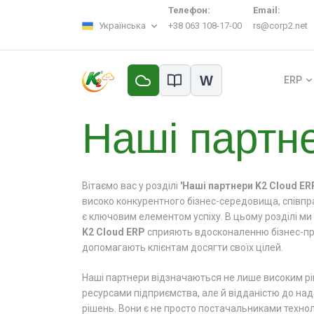
Телефон:
Email:
Українська
+38 063 108-17-00
rs@corp2.net
W
ERP
Наші партн
Вітаємо вас у розділі
'Наші партнери K2 Cloud ER
високо конкурентного бізнес-середовища, співп
є ключовим елементом успіху. В цьому розділі ми
K2 Cloud ERP
сприяють вдосконаленню бізнес-про
допомагають клієнтам досягти своїх цілей.
Наші партнери відзначаються не лише високим рі
ресурсами підприємства, але й відданістю до над
рішень. Вони є не просто постачальниками техноло