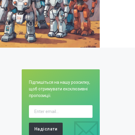
Підпишіться на нашу розсилку,
щоб отримувати ексклюзивні
пропозиції.
Надіслати