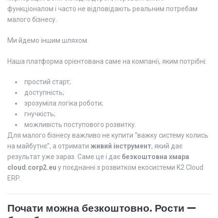
функціоналом і часто не відповідають реальним потребам
малого бізнесу.
Ми йдемо іншим шляхом.
Наша платформа орієнтована саме на компанії, яким потрібні:
простий старт;
доступність;
зрозуміла логіка роботи;
гнучкість;
можливість поступового розвитку.
Для малого бізнесу важливо не купити “важку систему колись
на майбутнє”, а отримати
живий інструмент
, який дає
результат уже зараз. Саме це і дає
безкоштовна хмара
cloud.corp2.eu
у поєднанні з розвитком екосистеми K2 Cloud
ERP.
Почати можна безкоштовно. Рости —