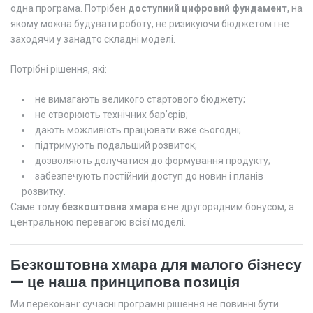
одна програма. Потрібен
доступний цифровий фундамент
, на
якому можна будувати роботу, не ризикуючи бюджетом і не
заходячи у занадто складні моделі.
Потрібні рішення, які:
не вимагають великого стартового бюджету;
не створюють технічних бар’єрів;
дають можливість працювати вже сьогодні;
підтримують подальший розвиток;
дозволяють долучатися до формування продукту;
забезпечують постійний доступ до новин і планів
розвитку.
Саме тому
безкоштовна хмара
є не другорядним бонусом, а
центральною перевагою всієї моделі.
Безкоштовна хмара для малого бізнесу
— це наша принципова позиція
Ми переконані: сучасні програмні рішення не повинні бути