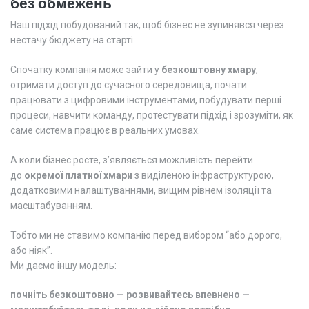
без обмежень
Наш підхід побудований так, щоб бізнес не зупинявся через
нестачу бюджету на старті.
Спочатку компанія може зайти у
безкоштовну хмару
,
отримати доступ до сучасного середовища, почати
працювати з цифровими інструментами, побудувати перші
процеси, навчити команду, протестувати підхід і зрозуміти, як
саме система працює в реальних умовах.
А коли бізнес росте, з’являється можливість перейти
до
окремої платної хмари
з виділеною інфраструктурою,
додатковими налаштуваннями, вищим рівнем ізоляції та
масштабуванням.
Тобто ми не ставимо компанію перед вибором “або дорого,
або ніяк”.
Ми даємо іншу модель:
почніть безкоштовно — розвивайтесь впевнено —