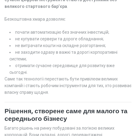
великого стартового бар’єра
.
Безкоштовна хмара дозволяє:
почати автоматизацію без значних інвестицій;
не купувати сервери та дороге обладнання;
не витрачати кошти на складне розгортання;
не заходити одразу в важкі та дорогі корпоративні
системи;
отримати сучасне середовище для розвитку вже
сьогодні.
Саме так технології перестають бути привілеєм великих
компаній і стають робочим інструментом для тих, хто розвиває
власну справу щодня.
Рішення, створене саме для малого та
середнього бізнесу
Багато рішень на ринку побудовані за логікою великих
корпорацій. Вони складні, дорогі, перевантажені