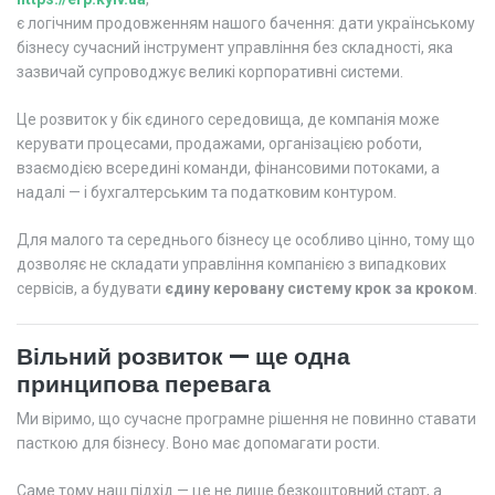
є логічним продовженням нашого бачення: дати українському
бізнесу сучасний інструмент управління без складності, яка
зазвичай супроводжує великі корпоративні системи.
Це розвиток у бік єдиного середовища, де компанія може
керувати процесами, продажами, організацією роботи,
взаємодією всередині команди, фінансовими потоками, а
надалі — і бухгалтерським та податковим контуром.
Для малого та середнього бізнесу це особливо цінно, тому що
дозволяє не складати управління компанією з випадкових
сервісів, а будувати
єдину керовану систему крок за кроком
.
Вільний розвиток — ще одна
принципова перевага
Ми віримо, що сучасне програмне рішення не повинно ставати
пасткою для бізнесу. Воно має допомагати рости.
Саме тому наш підхід — це не лише безкоштовний старт, а