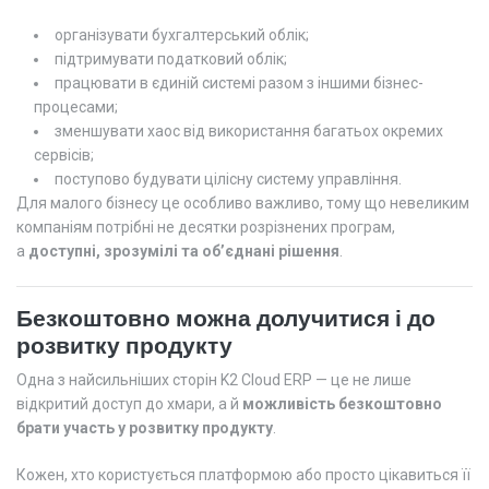
організувати бухгалтерський облік;
підтримувати податковий облік;
працювати в єдиній системі разом з іншими бізнес-
процесами;
зменшувати хаос від використання багатьох окремих
сервісів;
поступово будувати цілісну систему управління.
Для малого бізнесу це особливо важливо, тому що невеликим
компаніям потрібні не десятки розрізнених програм,
а
доступні, зрозумілі та об’єднані рішення
.
Безкоштовно можна долучитися і до
розвитку продукту
Одна з найсильніших сторін K2 Cloud ERP — це не лише
відкритий доступ до хмари, а й
можливість безкоштовно
брати участь у розвитку продукту
.
Кожен, хто користується платформою або просто цікавиться її