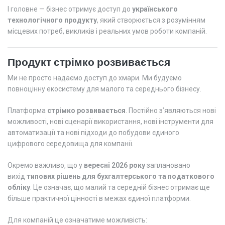
І головне — бізнес отримує доступ до
українського
технологічного продукту
, який створюється з розумінням
місцевих потреб, викликів і реальних умов роботи компаній.
Продукт стрімко розвивається
Ми не просто надаємо доступ до хмари. Ми будуємо
повноцінну екосистему для малого та середнього бізнесу.
Платформа
стрімко розвивається
. Постійно з’являються нові
можливості, нові сценарії використання, нові інструменти для
автоматизації та нові підходи до побудови єдиного
цифрового середовища для компанії.
Окремо важливо, що у
вересні 2026 року
заплановано
вихід
типових рішень для бухгалтерського та податкового
обліку
. Це означає, що малий та середній бізнес отримає ще
більше практичної цінності в межах єдиної платформи.
Для компаній це означатиме можливість: