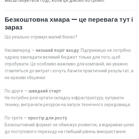
масштабуйтесь тоді, коли це дійсно потрібно.
Безкоштовна хмара — це перевага тут і
зараз
Що реально отримує малий бізнес?
Насамперед —
низький поріг входу
. Підприємцю не потрібно
одразу закладати великий бюджет тільки для того, щоб
спробувати. Це особливо важливо для компаній, які уважно
ставляться до витрат і хочуть бачити практичний результат, а
не красиві обіцянки.
По-друге —
швидкий старт
.
Не потрібно розгортати складну інфраструктуру, купувати
техніку, витрачати ресурси на запуск технічного середовища.
По-третє —
простір для росту
.
Безкоштовний формат не обмежує розвиток, а відкриває шлях
до поступового переходу на глибший рівень використання.