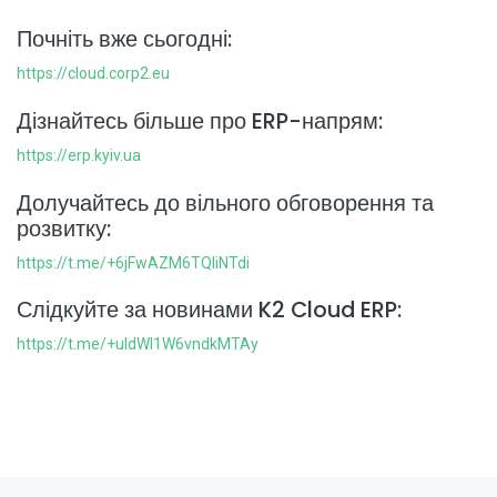
Почніть вже сьогодні:
https://cloud.corp2.eu
Дізнайтесь більше про ERP-напрям:
https://erp.kyiv.ua
Долучайтесь до вільного обговорення та
розвитку:
https://t.me/+6jFwAZM6TQliNTdi
Слідкуйте за новинами K2 Cloud ERP:
https://t.me/+uIdWI1W6vndkMTAy