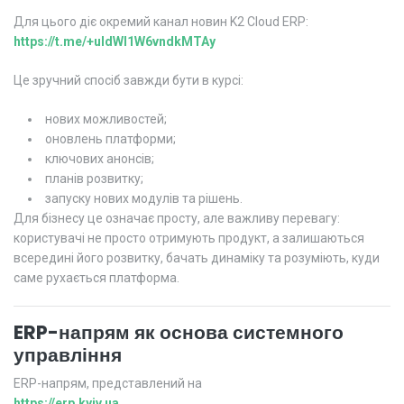
Для цього діє окремий канал новин K2 Cloud ERP:
https://t.me/+uIdWI1W6vndkMTAy
Це зручний спосіб завжди бути в курсі:
нових можливостей;
оновлень платформи;
ключових анонсів;
планів розвитку;
запуску нових модулів та рішень.
Для бізнесу це означає просту, але важливу перевагу:
користувачі не просто отримують продукт, а залишаються
всередині його розвитку, бачать динаміку та розуміють, куди
саме рухається платформа.
ERP-напрям як основа системного
управління
ERP-напрям, представлений на
https://erp.kyiv.ua
,