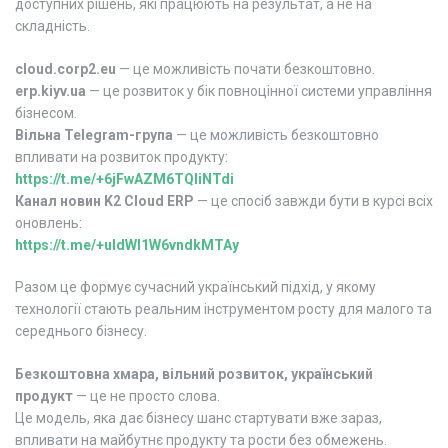
доступних рішень, які працюють на результат, а не на
складність.
cloud.corp2.eu
— це можливість почати безкоштовно.
erp.kiyv.ua
— це розвиток у бік повноцінної системи управління
бізнесом.
Вільна Telegram-група
— це можливість безкоштовно
впливати на розвиток продукту:
https://t.me/+6jFwAZM6TQliNTdi
Канал новин K2 Cloud ERP
— це спосіб завжди бути в курсі всіх
оновлень:
https://t.me/+uIdWI1W6vndkMTAy
Разом це формує сучасний український підхід, у якому
технології стають реальним інструментом росту для малого та
середнього бізнесу.
Безкоштовна хмара, вільний розвиток, український
продукт
— це не просто слова.
Це модель, яка дає бізнесу шанс стартувати вже зараз,
впливати на майбутнє продукту та рости без обмежень.