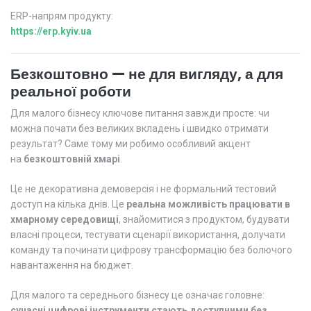
ERP-напрям продукту:
https://erp.kyiv.ua
Безкоштовно — не для вигляду, а для
реальної роботи
Для малого бізнесу ключове питання завжди просте: чи
можна почати без великих вкладень і швидко отримати
результат? Саме тому ми робимо особливий акцент
на
безкоштовній хмарі
.
Це не декоративна демоверсія і не формальний тестовий
доступ на кілька днів. Це
реальна можливість працювати в
хмарному середовищі
, знайомитися з продуктом, будувати
власні процеси, тестувати сценарії використання, долучати
команду та починати цифрову трансформацію без болючого
навантаження на бюджет.
Для малого та середнього бізнесу це означає головне:
сучасні цифрові інструменти стають доступними без