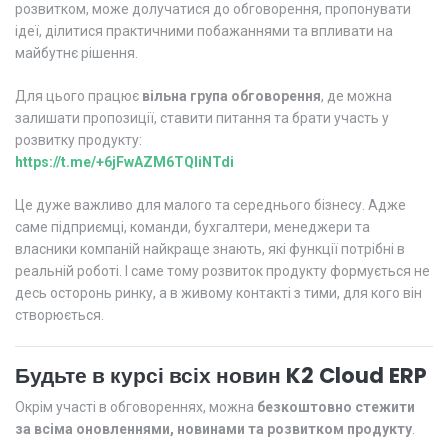
розвитком, може долучатися до обговорення, пропонувати
ідеї, ділитися практичними побажаннями та впливати на
майбутнє рішення.
Для цього працює
вільна група обговорення
, де можна
залишати пропозиції, ставити питання та брати участь у
розвитку продукту:
https://t.me/+6jFwAZM6TQliNTdi
Це дуже важливо для малого та середнього бізнесу. Адже
саме підприємці, команди, бухгалтери, менеджери та
власники компаній найкраще знають, які функції потрібні в
реальній роботі. І саме тому розвиток продукту формується не
десь осторонь ринку, а в живому контакті з тими, для кого він
створюється.
Будьте в курсі всіх новин K2 Cloud ERP
Окрім участі в обговореннях, можна
безкоштовно стежити
за всіма оновленнями, новинами та розвитком продукту
.