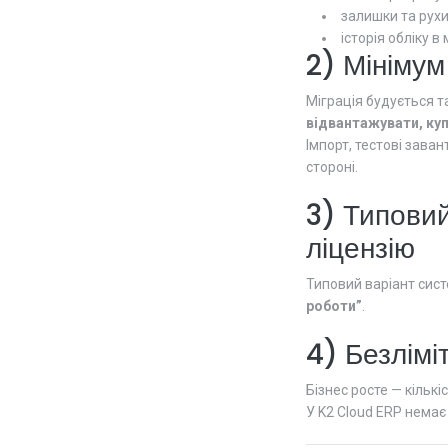
залишки та рухи
історія обліку 
2) Мінімум
Міграція будується т
відвантажувати, куп
Імпорт, тестові зава
стороні.
3) Типовий
ліцензію
Типовий варіант сис
роботи”
.
4) Безлімі
Бізнес росте — кількі
У K2 Cloud ERP немає 