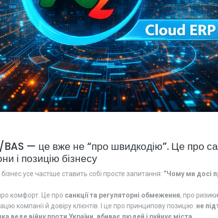
С/BAS — це вже не “про швидкодію”. Це про са
ни і позицію бізнесу
 бізнес усе частіше ставить собі просте запитання:
“Чому ми досі 
про комфорт. Це про
санкції та регуляторні обмеження
, про ризик
ацію компанії й довіру клієнтів. І це про принципову позицію:
не пі
ка веде війну проти України, вбиває людей і руйнує міста
.