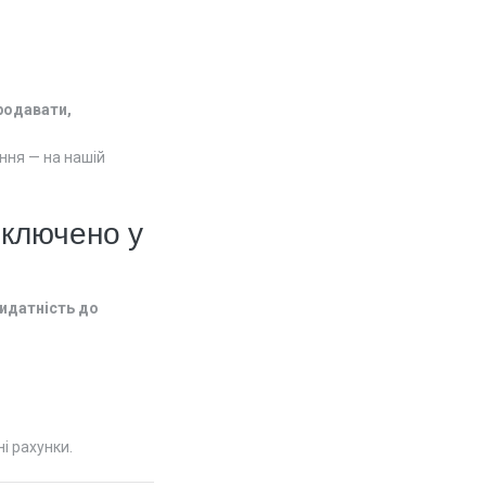
родавати,
ння — на нашій
включено у
ридатність до
і рахунки.