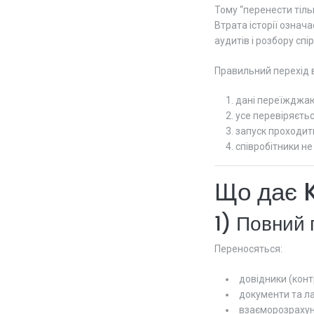
Тому “перенести тіль
Втрата історії означ
аудитів і розбору спі
Правильний перехід 
дані переїжджа
усе перевіряєтьс
запуск проходит
співробітники не
Що дає 
1) Повний
Переносяться:
довідники (конт
документи та л
взаєморозрахун