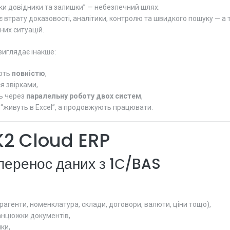
ки довідники та залишки” — небезпечний шлях.
ає втрату доказовості, аналітики, контролю та швидкого пошуку — а 
рних ситуацій.
виглядає інакше:
ють
повністю
,
я звірками,
ь через
паралельну роботу двох систем
,
 “живуть в Excel”, а продовжують працювати.
K2 Cloud ERP
 перенос даних з 1С/BAS
рагенти, номенклатура, склади, договори, валюти, ціни тощо),
анцюжки документів,
ки,