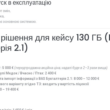
уск в експлуатацію
т змін,
ка,
ає основною системою.
 рішення для кейсу 130 ГБ 
рія 2.1)
:
5 000 €
(передпродажна акційна ціна; надалі буде в 2–3 рази вища)
улі Медок / Вчасно / Птах:
2 400 €
а імпорт інформації з BAS Бухгалтерія 2.1:
8 000 – 12 000 €
вого варіанту згідно ТЗ:
входить у вартість ліцензії
0 – 19 400 €
од/міс:
1 650 € / міс