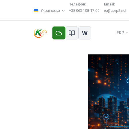
Телефон:
Email:
Українська
+38 063 108-17-00
rs@corp2.net
W
ERP