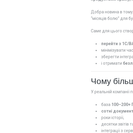
Добра новина в тому
“місяців болю” для бу
Саме для цього ств
перейти з 1С/B
мінімізувати час
зберегти інтегра
і отримати
безл
Чому більш
У реальній компанії 
база
100–200+ 
сотні докумен
роки історії,
десятки звітів 
інтеграції з се