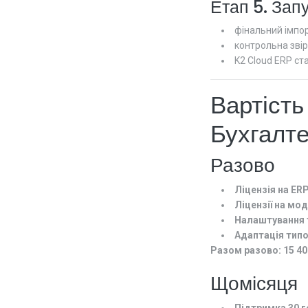
Етап 5. Зап
фінальний імпор
контрольна звір
K2 Cloud ERP ст
Вартість
Бухгалте
Разово
Ліцензія на ERP
Ліцензії на мод
Налаштування т
Адаптація типо
Разом разово:
15 40
Щомісяця
Підтримка 30 г