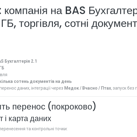
 компанія на BAS Бухгалтері
 ГБ, торгівля, сотні документ
S Бухгалтерія 2.1
ГБ
івля
кілька сотень документів на день
перенос даних, інтеграції через
Медок / Вчасно / Птах
, запуск без 
ить перенос (покроково)
т і карта даних
перенесення та контрольні точки: