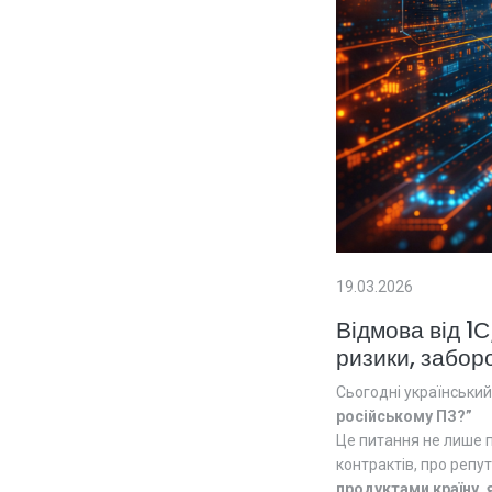
19.03.2026
Відмова від 1
ризики, заборо
Сьогодні український
російському ПЗ?”
Це питання не лише 
контрактів, про репут
продуктами країну, я