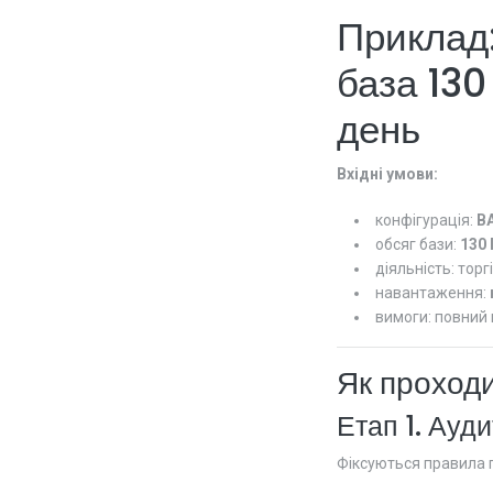
Приклад:
база 130
день
Вхідні умови:
конфігурація:
BA
обсяг бази:
130 
діяльність: торг
навантаження:
вимоги: повний 
Як проход
Етап 1. Ауди
Фіксуються правила 