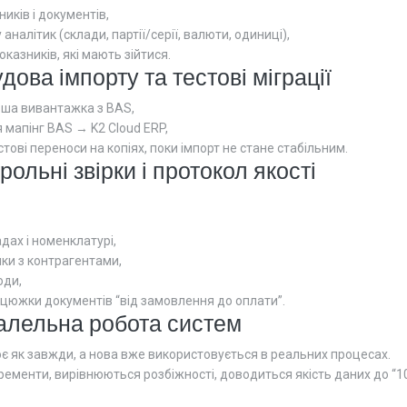
иків і документів,
аналітик (склади, партії/серії, валюти, одиниці),
показників, які мають зійтися.
дова імпорту та тестові міграції
ша вивантажка з BAS,
мапінг BAS → K2 Cloud ERP,
тові переноси на копіях, поки імпорт не стане стабільним.
рольні звірки і протокол якості
дах і номенклатурі,
ки з контрагентами,
оди,
нцюжки документів “від замовлення до оплати”.
алельна робота систем
є як завжди, а нова вже використовується в реальних процесах.
ементи, вирівнюються розбіжності, доводиться якість даних до “1