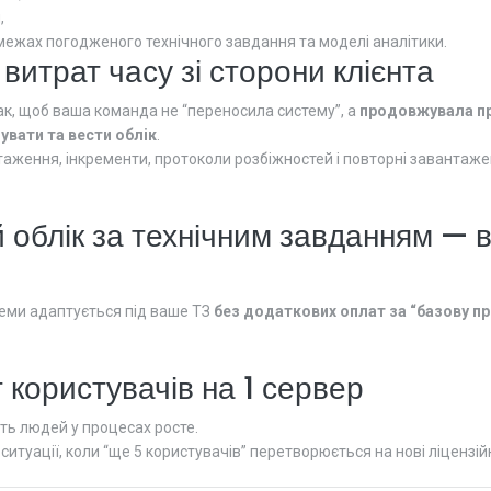
,
в межах погодженого технічного завдання та моделі аналітики.
 витрат часу зі сторони клієнта
ак, щоб ваша команда не “переносила систему”, а
продовжувала п
увати та вести облік
.
нтаження, інкременти, протоколи розбіжностей і повторні завантаже
 облік за технічним завданням — 
теми адаптується під ваше ТЗ
без додаткових оплат за “базову п
т користувачів на 1 сервер
сть людей у процесах росте.
ситуації, коли “ще 5 користувачів” перетворюється на нові ліцензійн