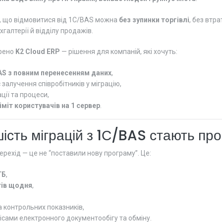
, що відмовитися від 1С/BAS можна
без зупинки торгівлі
, без втра
хгалтерії й відділу продажів.
орено
K2 Cloud ERP
— рішення для компаній, які хочуть:
AS з повним перенесенням даних
,
 залучення співробітників у міграцію,
ції та процеси,
іміт користувачів на 1 сервер
.
ість міграцій з 1С/BAS стають п
перехід — це не “поставили нову програму”. Це:
ГБ
,
тів щодня
,
та контрольних показників,
рвісами електронного документообігу та обміну.