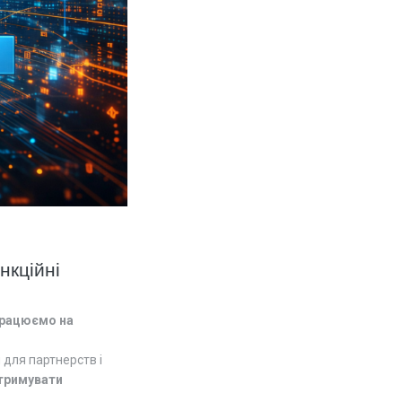
нкційні
працюємо на
и для партнерств і
дтримувати