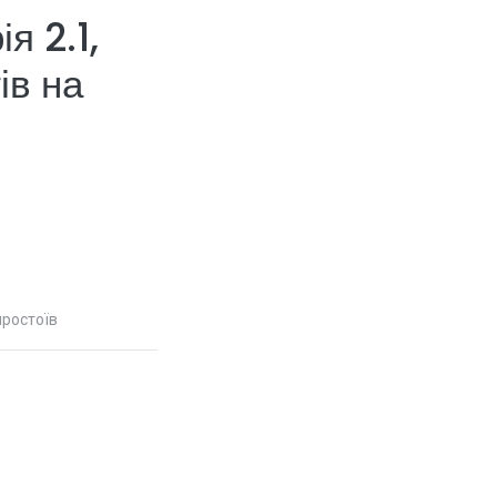
я 2.1,
ів на
простоїв