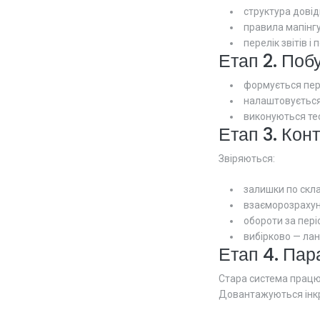
структура довідн
правила мапінгу 
перелік звітів і 
Етап 2. Побу
формується пер
налаштовується 
виконуються тес
Етап 3. Конт
Звіряються:
залишки по скла
взаєморозрахун
обороти за пері
вибірково — ла
Етап 4. Пар
Стара система працю
Довантажуються інкр