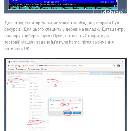
Для створення віртуальних машин необхідно створити Пул
ресурсів . Для цього клацніть у дереві на вкладку Датацентр ,
праворуч виберіть пункт Пули , натисніть Створити , на
тестовій машині задано ім'я пула home, після закінчення
натисніть ОК :