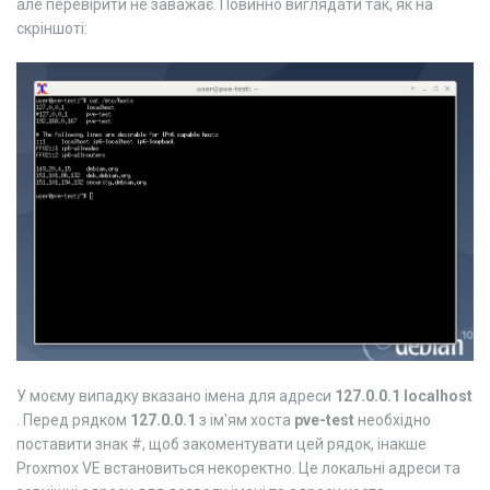
але перевірити не заважає. Повинно виглядати так, як на
скріншоті:
У моєму випадку вказано імена для адреси
127.0.0.1 localhost
. Перед рядком
127.0.0.1
з ім'ям хоста
pve-test
необхідно
поставити знак #, щоб закоментувати цей рядок, інакше
Proxmox VE встановиться некоректно. Це локальні адреси та