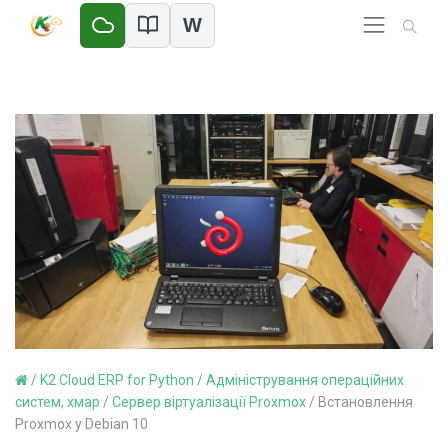
W
/
K2 Cloud ERP for Python
/
Адміністрування операційних
систем, хмар
/
Сервер віртуалізації Proxmox
/
Встановлення
Proxmox у Debian 10