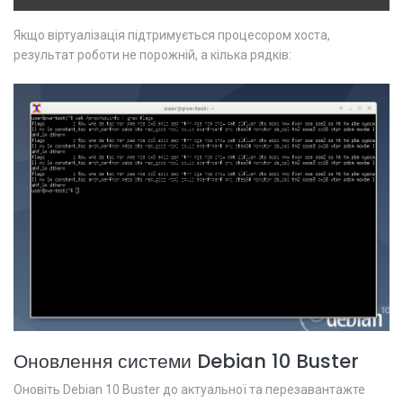
Якщо віртуалізація підтримується процесором хоста,
результат роботи не порожній, а кілька рядків:
Оновлення системи Debian 10 Buster
Оновіть Debian 10 Buster до актуальної та перезавантажте