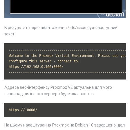
В результаті перезавантаження /etc/issue буде наступний
текст:
------------------------------------------------------------
Welcome to the Proxmox Virtual Environment. Please use your 
configure this server - connect to:

https://192.168.0.166:8006/

-----------------------------------------------------------
Адреса веб-інтерфейсу Proxmox VE актуальна для мого
сервера, для іншого сервера буде вказано так:
https://
:8006/
На цьому налаштування Proxmox на Debian 10 завершено, далі