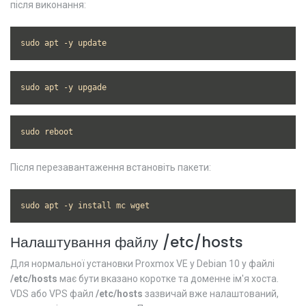
після виконання:
sudo apt -y update
sudo apt -y upgade
sudo reboot
Після перезавантаження встановіть пакети:
sudo apt -y install mc wget
Налаштування файлу /etc/hosts
Для нормальної установки Proxmox VE у Debian 10 у файлі
/etc/hosts
має бути вказано коротке та доменне ім'я хоста.
VDS або VPS файл
/etc/hosts
зазвичай вже налаштований,