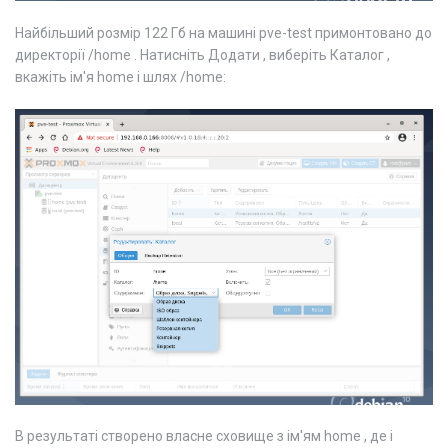
Найбільший розмір 122 Гб на машині pve-test примонтовано до
директорії /home . Натисніть Додати , виберіть Каталог ,
вкажіть ім'я home і шлях /home:
В результаті створено власне сховище з ім'ям home , де і