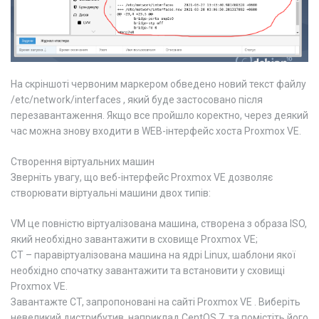
На скріншоті червоним маркером обведено новий текст файлу
/etc/network/interfaces , який буде застосовано після
перезавантаження. Якщо все пройшло коректно, через деякий
час можна знову входити в WEB-інтерфейс хоста Proxmox VE.
Створення віртуальних машин
Зверніть увагу, що веб-інтерфейс Proxmox VE дозволяє
створювати віртуальні машини двох типів:
VM це повністю віртуалізована машина, створена з образа ISO,
який необхідно завантажити в сховище Proxmox VE;
CT – паравіртуалізована машина на ядрі Linux, шаблони якої
необхідно спочатку завантажити та встановити у сховищі
Proxmox VE.
Завантажте CT, запропоновані на сайті Proxmox VE . Виберіть
невеликий дистрибутив, наприклад CentOS 7, та помістіть його