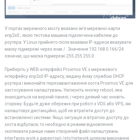
У портах мережного мосту вказано ім'я мережної карти
enp2s0 , якою тестова машина підключена кабелем до
роутера. У Linux прийнято після вказівки IP-адреси вказувати
маску підмережі через знак / . Значення 192.168.0.166/24
означає, що маска підмережі 255.255.255.0 .
Приберіть у WEB-інтерфейсі Proxmox VE з мережевого
інтерфейсу enp2s0 IP-адресу, видану йому службою DHCP
роутера і виконайте перезавантаження хоста Proxmox VE для
застосування налаштувань. Натисніть кнопку reboot, яка
знаходиться на верхній панелі, і через деякий час оновіть
сторінку. Будьте дуже обережні при роботі з VDS або VPS, які
налаштовує дистанційно, щоб не втратити доступ до
встановленої системи. Якщо ситуація зі втратою доступу до
хоста відбулася, то необхідно в режимі відновлення
скопіювати раніше нами створений файл налаштувань
interfaces.work з директорії /etc/network шляхом виконання