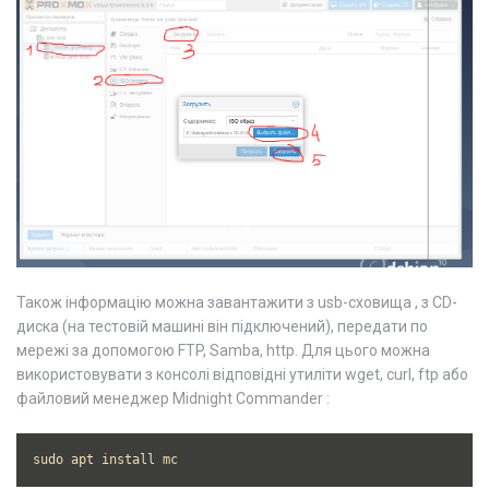
Також інформацію можна завантажити з usb-сховища , з CD-
диска (на тестовій машині він підключений), передати по
мережі за допомогою FTP, Samba, http. Для цього можна
використовувати з консолі відповідні утиліти wget, curl, ftp або
файловий менеджер Midnight Commander :
sudo apt install mc