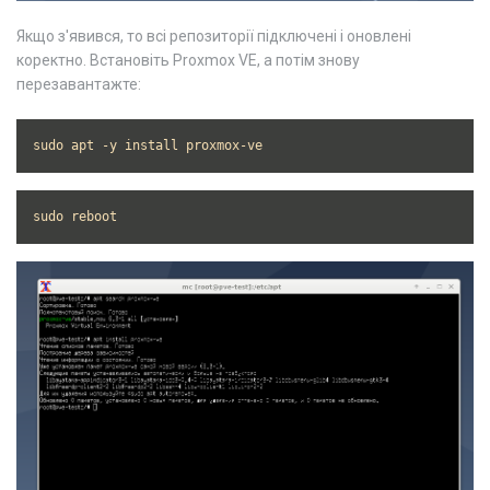
Якщо з'явився, то всі репозиторії підключені і оновлені
коректно. Встановіть Proxmox VE, а потім знову
перезавантажте:
sudo apt -y install proxmox-ve
sudo reboot