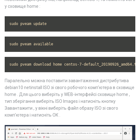
у сховище home :
sudo pveam update
sudo pveam available
sudo pveam download home centos-7-default_20190926_amd64.ta
Паралельно можна поставити завантаження дистрибутива
debian10 netinstall ISO зі свого робочого комп'ютера в сховище
home . Для цього виберіть у WEB-інтерфейсі сховище home ,
тип зберігання виберіть ISO Images і натисніть кнопку
Завантажити , у вікні виберіть файл образу ISO зі свого
комп'ютера і натисніть ОК .