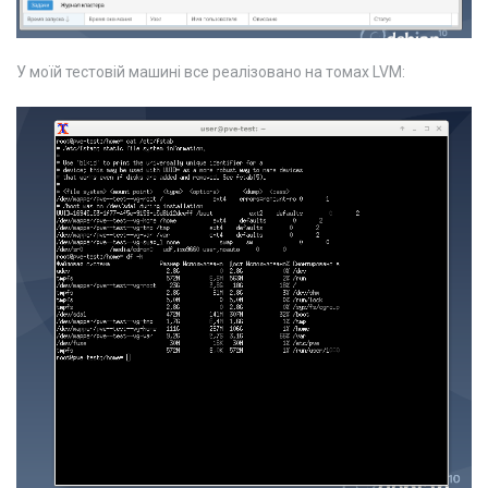
У моїй тестовій машині все реалізовано на томах LVM: