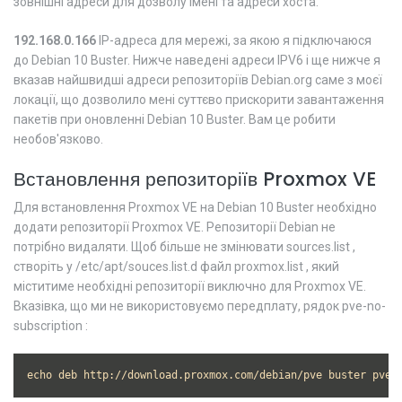
зовнішні адреси для дозволу імені та адреси хоста.
192.168.0.166
IP-адреса для мережі, за якою я підключаюся
до Debian 10 Buster. Нижче наведені адреси IPV6 і ще нижче я
вказав найшвидші адреси репозиторіїв Debian.org саме з моєї
локації, що дозволило мені суттєво прискорити завантаження
пакетів при оновленні Debian 10 Buster. Вам це робити
необов'язково.
Встановлення репозиторіїв Proxmox VE
Для встановлення Proxmox VE на Debian 10 Buster необхідно
додати репозиторії Proxmox VE. Репозиторії Debian не
потрібно видаляти. Щоб більше не змінювати sources.list ,
створіть у /etc/apt/souces.list.d файл proxmox.list , який
міститиме необхідні репозиторії виключно для Proxmox VE.
Вказівка, що ми не використовуємо передплату, рядок pve-no-
subscription :
echo deb http://download.proxmox.com/debian/pve buster pve-