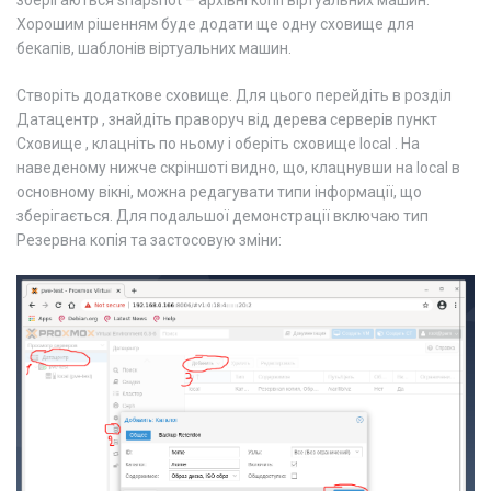
зберігаються snapshot – архівні копії віртуальних машин.
Хорошим рішенням буде додати ще одну сховище для
бекапів, шаблонів віртуальних машин.
Створіть додаткове сховище. Для цього перейдіть в розділ
Датацентр , знайдіть праворуч від дерева серверів пункт
Сховище , клацніть по ньому і оберіть сховище local . На
наведеному нижче скріншоті видно, що, клацнувши на local в
основному вікні, можна редагувати типи інформації, що
зберігається. Для подальшої демонстрації включаю тип
Резервна копія та застосовую зміни: