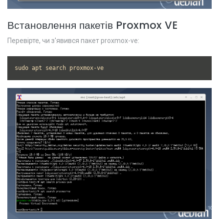
Встановлення пакетів Proxmox VE
Перевірте, чи з'явився пакет proxmox-ve:
sudo apt search proxmox-ve