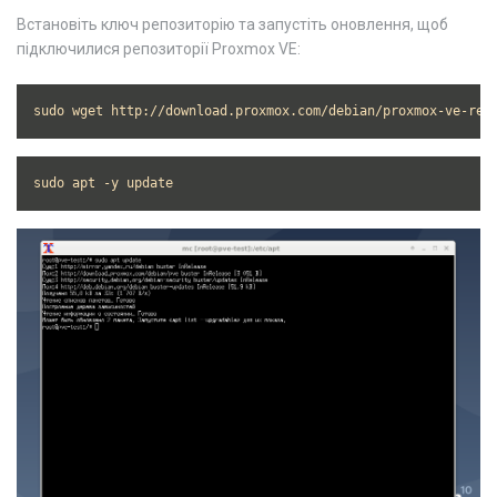
Встановіть ключ репозиторію та запустіть оновлення, щоб
підключилися репозиторії Proxmox VE:
sudo wget http://download.proxmox.com/debian/proxmox-ve-rel
sudo apt -y update