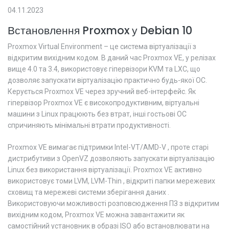
04.11.2023
Встановлення Proxmox у Debian 10
Proxmox Virtual Environment – ​​це система віртуалізації з
відкритим вихідним кодом. В даний час Proxmox VE, у релізах
вище 4.0 та 3.4, використовує гіпервізори KVM та LXC, що
дозволяє запускати віртуалізацію практично будь-якої ОС.
Керується Proxmox VE через зручний веб-інтерфейс. Як
гіпервізор Proxmox VE є високопродуктивним, віртуальні
машини з Linux працюють без втрат, інші гостьові ОС
спричиняють мінімальні втрати продуктивності.
Proxmox VE вимагає підтримки Intel-VT/AMD-V , проте старі
дистрибутиви з OpenVZ дозволяють запускати віртуалізацію
Linux без використання віртуалізації. Proxmox VE активно
використовує томи LVM, LVM-Thin , відкриті папки мережевих
сховищ та мережеві системи зберігання даних .
Використовуючи можливості розповсюдження ПЗ з відкритим
вихідним кодом, Proxmox VE можна завантажити як
самостійний установник в образі ISO або встановлювати на