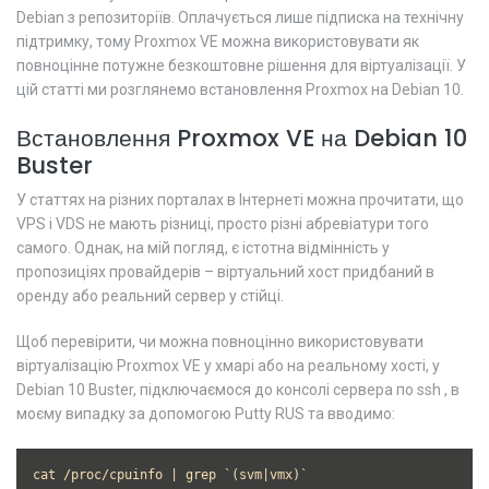
Debian з репозиторіїв. Оплачується лише підписка на технічну
підтримку, тому Proxmox VE можна використовувати як
повноцінне потужне безкоштовне рішення для віртуалізації. У
цій статті ми розглянемо встановлення Proxmox на Debian 10.
Встановлення Proxmox VE на Debian 10
Buster
У статтях на різних порталах в Інтернеті можна прочитати, що
VPS і VDS не мають різниці, просто різні абревіатури того
самого. Однак, на мій погляд, є істотна відмінність у
пропозиціях провайдерів – віртуальний хост придбаний в
оренду або реальний сервер у стійці.
Щоб перевірити, чи можна повноцінно використовувати
віртуалізацію Proxmox VE у хмарі або на реальному хості, у
Debian 10 Buster, підключаємося до консолі сервера по ssh , в
моєму випадку за допомогою Putty RUS та вводимо:
cat /proc/cpuinfo | grep `(svm|vmx)`