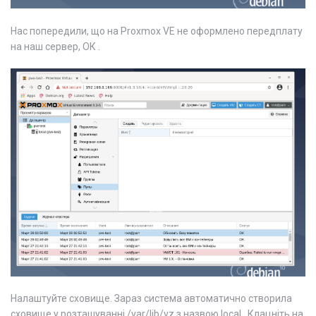
Нас попередили, що на Proxmox VE не оформлено передплату
на наш сервер, ОК .
Налаштуйте сховище. Зараз система автоматично створила
сховище у розташуванні /var/lib/vz з назвою local . Клацніть на