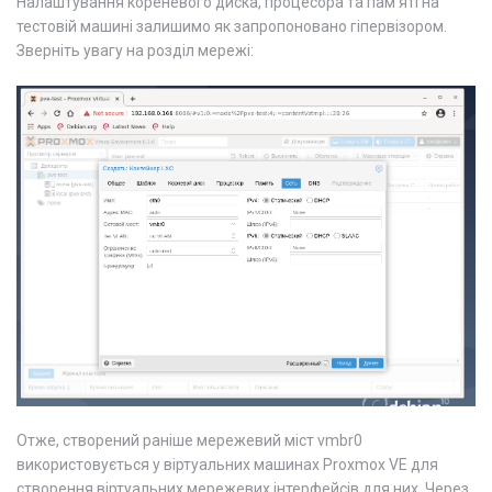
Налаштування кореневого диска, процесора та пам'яті на
тестовій машині залишимо як запропоновано гіпервізором.
Зверніть увагу на розділ мережі:
Отже, створений раніше мережевий міст vmbr0
використовується у віртуальних машинах Proxmox VE для
створення віртуальних мережевих інтерфейсів для них. Через