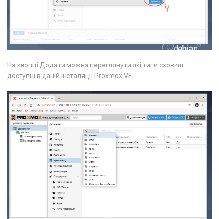
На кнопці Додати можна переглянути які типи сховищ
доступні в даній інсталяції Proxmox VE.