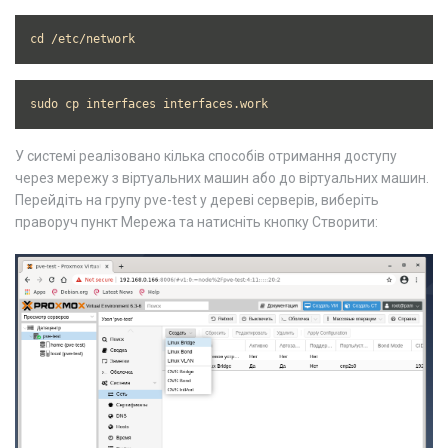
cd /etc/network
sudo cp interfaces interfaces.work
У системі реалізовано кілька способів отримання доступу
через мережу з віртуальних машин або до віртуальних машин.
Перейдіть на групу pve-test у дереві серверів, виберіть
праворуч пункт Мережа та натисніть кнопку Створити: