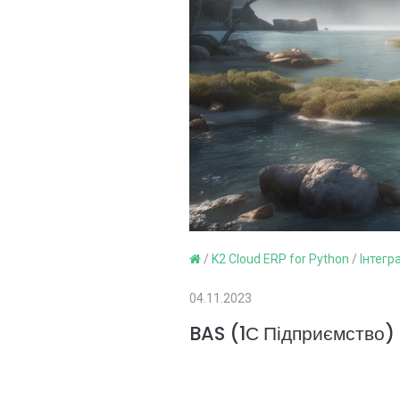
/
K2 Cloud ERP for Python
/
Інтегр
04.11.2023
BAS (1С Підприємство)