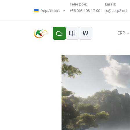
Телефон:
Email:
Українська
+38 063 108-17-00
rs@corp2.net
W
ERP