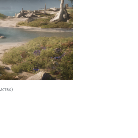
мство)