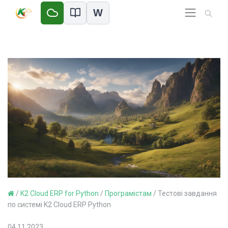
W
/
K2 Cloud ERP for Python
/
Програмістам
/
Тестові завдання
по системі K2 Cloud ERP Python
04.11.2023