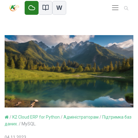
W
/
K2 Cloud ERP for Python
/
Адміністраторам
/
Підтримка баз
даних.
/
MySQL.
04.11.2023