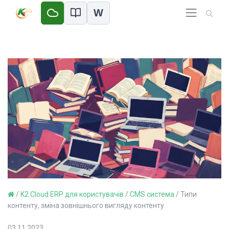
W
/
K2 Cloud ERP для користувачів
/
CMS система
/
Типи
контенту, зміна зовнішнього вигляду контенту
03.11.2023