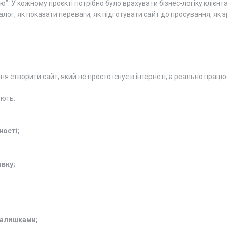
ю”. У кожному проєкті потрібно було врахувати бізнес-логіку клієнт
алог, як показати переваги, як підготувати сайт до просування, як
створити сайт, який не просто існує в інтернеті, а реально працює
яють:
ності;
вку;
залишками;