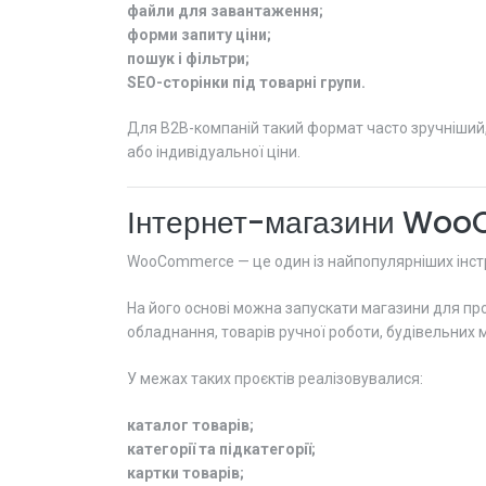
файли для завантаження;
форми запиту ціни;
пошук і фільтри;
SEO-сторінки під товарні групи.
Для B2B-компаній такий формат часто зручніший, 
або індивідуальної ціни.
Інтернет-магазини Wo
WooCommerce — це один із найпопулярніших інстр
На його основі можна запускати магазини для про
обладнання, товарів ручної роботи, будівельних м
У межах таких проєктів реалізовувалися:
каталог товарів;
категорії та підкатегорії;
картки товарів;