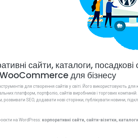
тивні сайти, каталоги, посадкові 
/WooCommerce для бізнесу
трументів для створення сайтів у світі. Його використовують для ко
вчальних платформ, портфоліо, сайтів виробників і торгових компані
 розвивати SEO, додавати нові сторінки, публікувати новини, підкл
роєкти на WordPress:
корпоративні сайти, сайти-візитки, каталог