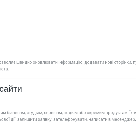
озволяє швидко оновлювати інформацію, додавати нові сторінки, п
іста.
-сайти
иким бізнесам, студіям, сервісам, подіям або окремим продуктам. Ї
ьової дії: залишити заявку, зателефонувати, написати в месендже