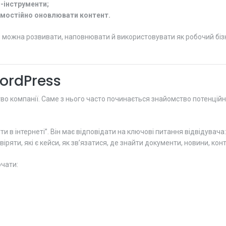
O-інструменти;
мостійно оновлювати контент.
й можна розвивати, наповнювати й використовувати як робочий бізне
WordPress
 компанії. Саме з нього часто починається знайомство потенційног
 в інтернеті”. Він має відповідати на ключові питання відвідувача:
іряти, які є кейси, як зв’язатися, де знайти документи, новини, ко
ючати: